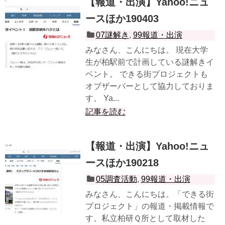
【報道・出演】Yahoo!ニュ
ースほか190403
07謎解き
,
99報道・出演
みなさん、こんにちは。 現在大学
生が柏駅前で計画している謎解きイ
ベント。 できる街プロジェクトも
オブザーバーとして協力しておりま
す。 Ya...
記事を読む
【報道・出演】Yahoo!ニュ
ースほか190218
05調査活動
,
99報道・出演
みなさん、こんにちは。「できる街
プロジェクト」の報道・掲載情報で
す。私立柏研Ｑ所として取材した