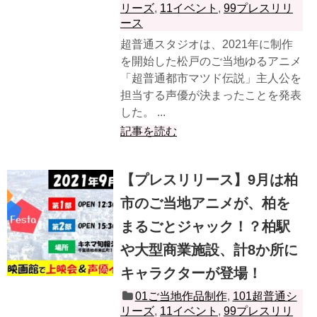
リーズ
,
11イベント
,
99プレスリリ
ース
超普通スタジオは、2021年に制作
を開始した松戸のご当地ゆるアニメ
「超普通都市マツド伝説」主人公を
担当する声優が決まったことを発表
した。 ...
記事を読む
【プレスリリース】9月は柏
市のご当地アニメが、柏を
まるごとジャック！？柏駅
や大型商業施設、計8か所に
キャラクターが登場！
01ご当地作品制作
,
101超普通シ
リーズ
,
11イベント
,
99プレスリリ