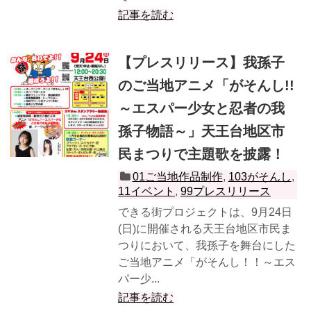
記事を読む
【プレスリリース】我孫子
のご当地アニメ「がそんし!!
～エスパー少女と忍者の我
孫子物語～」天王台地区市
民まつりで主題歌を披露！
01ご当地作品制作
,
103がそんし
,
11イベント
,
99プレスリリース
できる街プロジェクトは、9月24日
(日)に開催される天王台地区市民ま
つりにおいて、我孫子を舞台にした
ご当地アニメ「がそんし！！～エス
パー少...
記事を読む