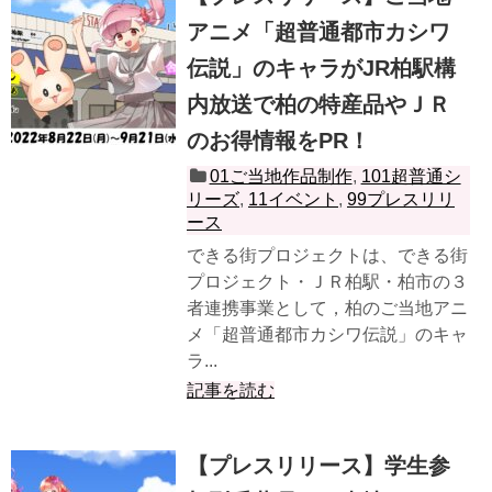
アニメ「超普通都市カシワ
伝説」のキャラがJR柏駅構
内放送で柏の特産品やＪＲ
のお得情報をPR！
01ご当地作品制作
,
101超普通シ
リーズ
,
11イベント
,
99プレスリリ
ース
できる街プロジェクトは、できる街
プロジェクト・ＪＲ柏駅・柏市の３
者連携事業として，柏のご当地アニ
メ「超普通都市カシワ伝説」のキャ
ラ...
記事を読む
【プレスリリース】学生参