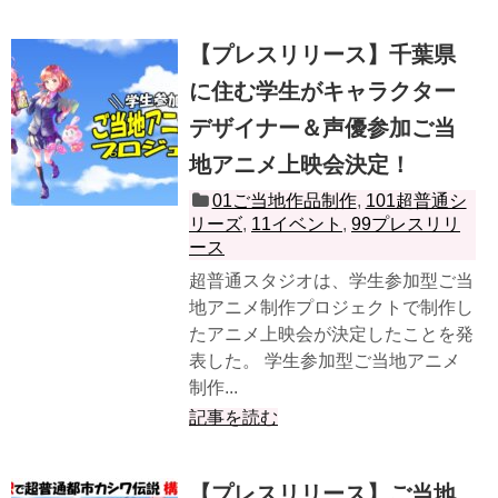
【プレスリリース】千葉県
に住む学生がキャラクター
デザイナー＆声優参加ご当
地アニメ上映会決定！
01ご当地作品制作
,
101超普通シ
リーズ
,
11イベント
,
99プレスリリ
ース
超普通スタジオは、学生参加型ご当
地アニメ制作プロジェクトで制作し
たアニメ上映会が決定したことを発
表した。 学生参加型ご当地アニメ
制作...
記事を読む
【プレスリリース】ご当地