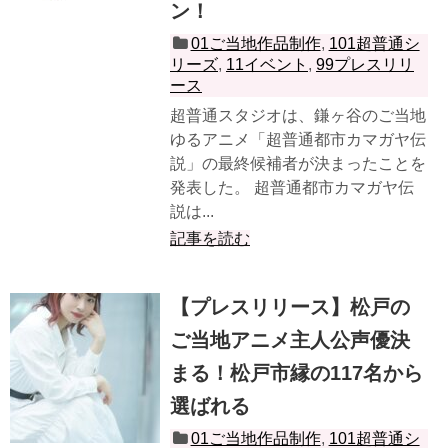
ン！
01ご当地作品制作
,
101超普通シ
リーズ
,
11イベント
,
99プレスリリ
ース
超普通スタジオは、鎌ヶ谷のご当地
ゆるアニメ「超普通都市カマガヤ伝
説」の最終候補者が決まったことを
発表した。 超普通都市カマガヤ伝
説は...
記事を読む
【プレスリリース】松戸の
ご当地アニメ主人公声優決
まる！松戸市縁の117名から
選ばれる
01ご当地作品制作
,
101超普通シ