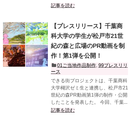
記事を読む
【プレスリリース】千葉商
科大学の学生が松戸市21世
紀の森と広場のPR動画を制
作！第1弾を公開！
01ご当地作品制作
,
99プレスリリ
ース
できる街プロジェクトは、千葉商科
大学楜沢ゼミ生と連携し、松戸市21
世紀の森PR動画第1弾の制作・公開
したことを発表した。 今回、千葉...
記事を読む