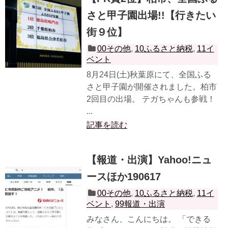
さと甲子園出場!!【行きたい
街９位】
00その他
,
10ふるさと納税
,
11イ
ベント
8月24日(土)秋葉原にて、全国ふる
さと甲子園が開催されました。柏市
2回目の出場。 テガちゃんも参戦！
...
記事を読む
【報道・出演】Yahoo!ニュ
ースほか190617
00その他
,
10ふるさと納税
,
11イ
ベント
,
99報道・出演
みなさん、こんにちは。 「できる