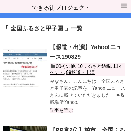
できる街プロジェクト
全国ふるさと甲子園
一覧
【報道・出演】Yahoo!ニュ
ース190829
00その他
,
10ふるさと納税
,
11イ
ベント
,
99報道・出演
みなさん、こんにちは。全国ふるさ
と甲子園の記事を、Yahoo!ニュース
さんに載せていただきました。 ■掲
載場所Yahoo...
記事を読む
【PR賞2位】柏市、全国ふる