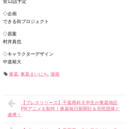
全12話予定
◇企画
できる街プロジェクト
◇原案
村井真也
◇キャラクターデザイン
中道裕大
東葛
,
東葛まいにち
,
漫画
【プレスリリース】千葉商科大学生が東葛地区
PRアニメを制作！東葛毎日新聞社＆市民団体と
連携！