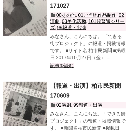
171027
00その他
,
01ご当地作品制作
,
02
演劇
,
03美化活動
,
101超普通シリー
ズ
,
99報道・出演
みなさん、こんにちは。 「できる
街プロジェクト」の報道・掲載情報
です。 ■サイト名 柏市民新聞 ■掲載
日 2017年10月27日（金） ...
記事を読む
【報道・出演】柏市民新聞
170609
02演劇
,
99報道・出演
みなさん、こんにちは。「できる街
プロジェクト」の報道・掲載情報で
す。 ■新聞名柏市民新聞 ■掲載日