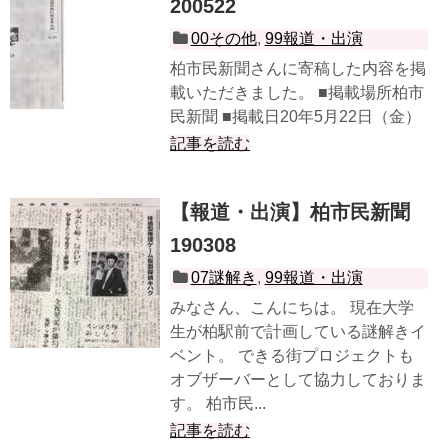
200522
00その他
,
99報道・出演
柏市民新聞さんに寄稿した内容を掲
載いただきました。 ■掲載場所柏市
民新聞 ■掲載日20年5月22日（金）
記事を読む
【報道・出演】柏市民新聞
190308
07謎解き
,
99報道・出演
みなさん、こんにちは。 現在大学
生が柏駅前で計画している謎解きイ
ベント。 できる街プロジェクトも
オブザーバーとして協力しておりま
す。 柏市民...
記事を読む