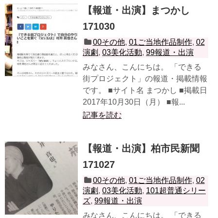
【報道・出演】まつかし
171030
00その他
,
01ご当地作品制作
,
02
演劇
,
03美化活動
,
99報道・出演
みなさん、こんにちは。 「できる
街プロジェクト」の報道・掲載情報
です。 ■サイト名 まつかし ■掲載日
2017年10月30日（月） ■報...
記事を読む
【報道・出演】柏市民新聞
171027
00その他
,
01ご当地作品制作
,
02
演劇
,
03美化活動
,
101超普通シリー
ズ
,
99報道・出演
みなさん、こんにちは。 「できる