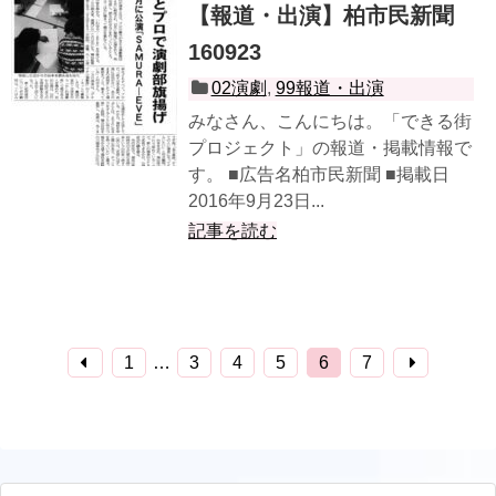
【報道・出演】柏市民新聞
160923
02演劇
,
99報道・出演
みなさん、こんにちは。「できる街
プロジェクト」の報道・掲載情報で
す。 ■広告名柏市民新聞 ■掲載日
2016年9月23日...
記事を読む
1
…
3
4
5
6
7