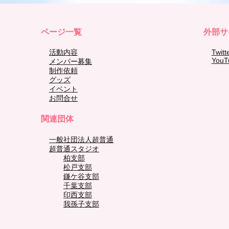
ページ一覧
外部サ
活動内容
Twitt
YouT
メンバー募集
制作依頼
グッズ
イベント
お問合せ
関連団体
一般社団法人超普通
超普通スタジオ
柏支部
松戸支部
鎌ケ谷支部
千葉支部
印西支部
我孫子支部