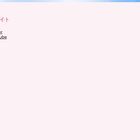
イト
er
ube