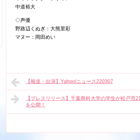
中道裕大
◇声優
野路辺くぬぎ：大熊里彩
マヌー：岡田めい
【報道・出演】Yahoo!ニュース220307
【プレスリリース】千葉商科大学の学生が松戸市2
を公開！