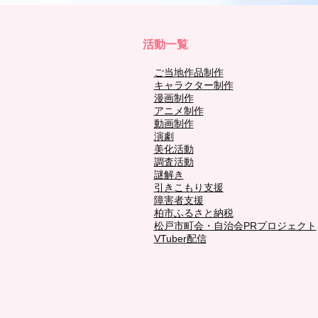
活動一覧
ご当地作品制作
キャラクター制作
漫画制作
アニメ制作
動画制作
演劇
美化活動
調査活動
謎解き
引きこもり支援
障害者支援
柏市ふるさと納税
松戸市町会・自治会PRプロジェクト
VTuber配信