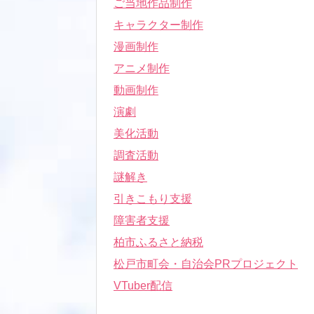
ご当地作品制作
キャラクター制作
漫画制作
アニメ制作
動画制作
演劇
美化活動
調査活動
謎解き
引きこもり支援
障害者支援
柏市ふるさと納税
松戸市町会・自治会PRプロジェクト
VTuber配信