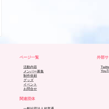
ページ一覧
外部サ
活動内容
Twitt
YouT
メンバー募集
制作依頼
グッズ
イベント
お問合せ
関連団体
一般社団法人超普通