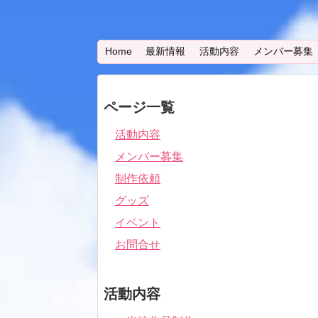
Home
最新情報
活動内容
メンバー募集
ページ一覧
活動内容
メンバー募集
制作依頼
グッズ
イベント
お問合せ
活動内容