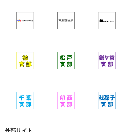
外部サイト