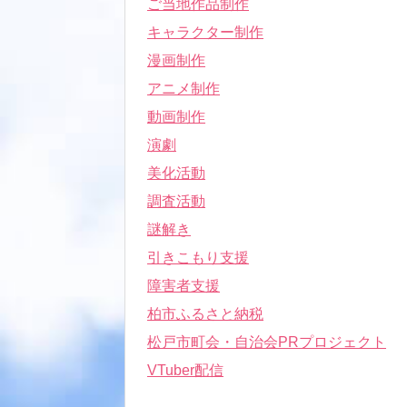
ご当地作品制作
キャラクター制作
漫画制作
アニメ制作
動画制作
演劇
美化活動
調査活動
謎解き
引きこもり支援
障害者支援
柏市ふるさと納税
松戸市町会・自治会PRプロジェクト
VTuber配信