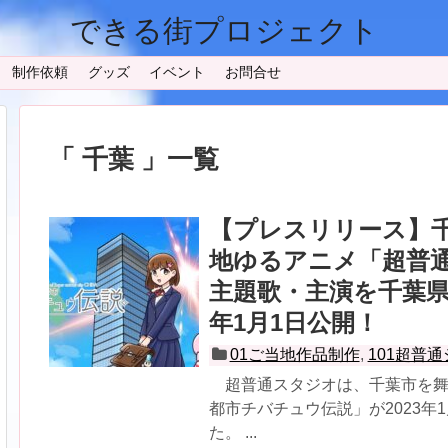
できる街プロジェクト
制作依頼
グッズ
イベント
お問合せ
千葉
一覧
【プレスリリース】
地ゆるアニメ「超普
主題歌・主演を千葉県
年1月1日公開！
01ご当地作品制作
,
101超普
超普通スタジオは、千葉市を舞
都市チバチュウ伝説」が2023年
た。 ...