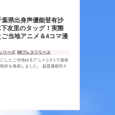
千葉県出身声優能登有沙
木下友里のタッグ！実際
たご当地アニメ＆4コマ漫
通シリーズ
,
99プレスリリース
にしたご当地ゆるアニメと4コマ漫画
制作を発表しました。 超普通都市チ