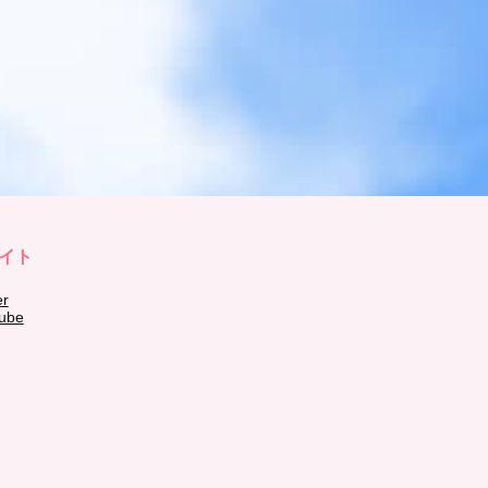
イト
er
ube