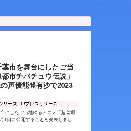
千葉市を舞台にしたご当
通都市チバチュウ伝説」
の声優能登有沙で2023
通シリーズ
,
99プレスリリース
台にしたご当地ゆるアニメ「超普通
1月1日に公開することを発表しまし