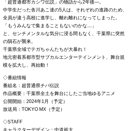
「超普通都市カシワ伝説」の物語から2年後―。
中学生だった舎川あこ達の5人は、それぞれの進路のため、
全員が違う高校に進学し、離れ離れになってしまった。
「もうみんなで集まることもないのかな…」
と、センチメンタルな気分に浸る間もなく、千葉県に突然
の隕石が襲来。
千葉県全域でテガちゃんたちが大暴れ！
地元密着系都市型サブカルエンターテインメント、舞台規
模を拡大し、再始動！
◇番組情報
番組名：超普通県チバ伝説
作品概要：千葉県全土を舞台にしたご当地ゆるアニメ
公開開始：2024年1月（予定）
放送局：TOKYO MX（予定）
◇STAFF
キャラクターデザイン：中道裕大