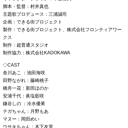
脚本・監督：村井真也
主題歌プロデュース：三浦誠司
企画：できる街プロジェクト
製作：できる街プロジェクト、株式会社フロンティアワー
クス
制作：超普通スタジオ
制作協力：株式会社KADOKAWA
◇CAST
舎川あこ ：池田海咲
田野ながれ：藤崎桃子
橋舟一花：新田ほのか
安浦千代：眞塩藍咲
鎌谷しの ：冷水優果
テガちゃん：月野もあ
マヌー：岡田めい
ウサキちゃん：木下友里