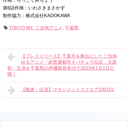
作画：らっこくみちょう
第6話作画：いわさきまさかず
制作協力：株式会社KADOKAWA
TOKYO MX
,
ご当地アニメ
,
千葉県
【プレスリリース】千葉市を舞台にしたご当地
ゆるアニメ「超普通都市チバチュウ伝説」主題
歌・主演を千葉県の声優能登有沙で2023年1月1日公
開！
【報道・出演】マネジメントスクエア230101