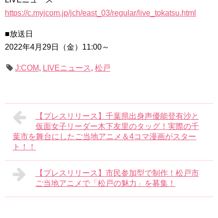
https://c.myjcom.jp/jch/east_03/regular/live_tokatsu.html
■放送日
2022年4月29日（金）11:00～
J:COM
,
LIVEニュース
,
松戸
【プレスリリース】千葉県出身声優能登有沙と
仮面女子リーダー木下友里のタッグ！実際の千
葉市を舞台にしたご当地アニメ＆4コマ漫画がスター
ト！！
【プレスリリース】市民参加型で制作！松戸市
ご当地アニメで「松戸の魅力」を募集！