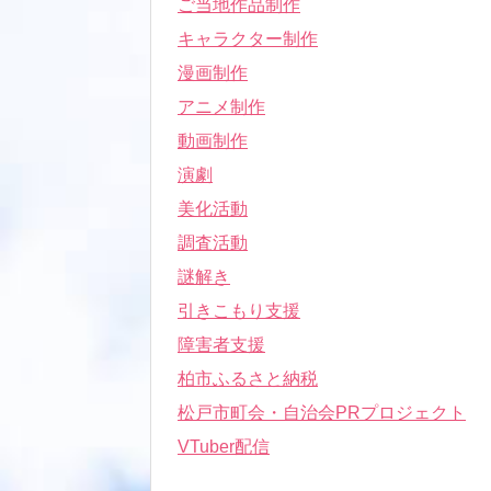
ご当地作品制作
キャラクター制作
漫画制作
アニメ制作
動画制作
演劇
美化活動
調査活動
謎解き
引きこもり支援
障害者支援
柏市ふるさと納税
松戸市町会・自治会PRプロジェクト
VTuber配信