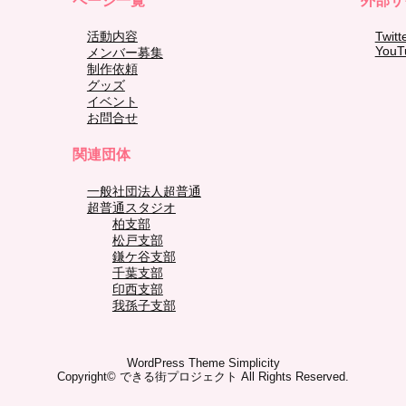
ページ一覧
外部サ
活動内容
Twitt
YouT
メンバー募集
制作依頼
グッズ
イベント
お問合せ
関連団体
一般社団法人超普通
超普通スタジオ
柏支部
松戸支部
鎌ケ谷支部
千葉支部
印西支部
我孫子支部
WordPress Theme
Simplicity
Copyright©
できる街プロジェクト
All Rights Reserved.