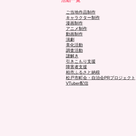
活動一覧
ご当地作品制作
キャラクター制作
漫画制作
アニメ制作
動画制作
演劇
美化活動
調査活動
謎解き
引きこもり支援
障害者支援
柏市ふるさと納税
松戸市町会・自治会PRプロジェクト
VTuber配信