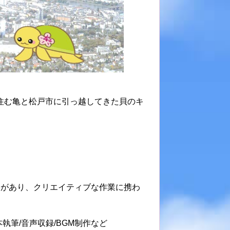
住む亀と松戸市に引っ越してきた貝のキ
りがあり、クリエイティブな作業に携わ
本執筆/音声収録/BGM制作など