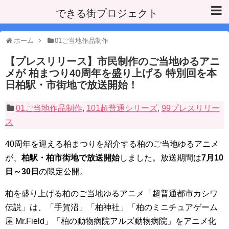
できる街プロジェクト
ホーム
01ご当地作品制作
【プレスリリース】市民制作のご当地ゆるアニ
メが 柏まつり40周年を盛り上げる 特別回を本
日柏駅・市街地で放送開始！
01ご当地作品制作
,
101超普通シリーズ
,
99プレスリリー
ス
40周年を迎える柏まつりを紹介する柏のご当地ゆるアニメ
が、
柏駅・柏市街地で放送開始
しました。放送期間は
7月10
日～30日
の限定公開。
柏を盛り上げる柏のご当地ゆるアニメ「超普通都市カシワ
伝説」は、「手賀沼」「柏神社」「柏のミニチュアゲーム
屋 Mr.Field」「柏の動物病院アルズ動物病院」をアニメ化