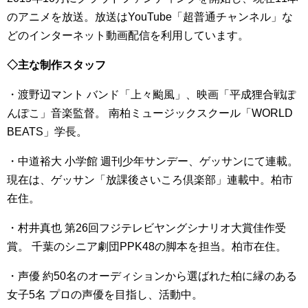
のアニメを放送。放送はYouTube「超普通チャンネル」な
どのインターネット動画配信を利用しています。
◇主な制作スタッフ
・渡野辺マント バンド「上々颱風」、映画「平成狸合戦ぽ
んぽこ」音楽監督。 南柏ミュージックスクール「WORLD
BEATS」学長。
・中道裕大 小学館 週刊少年サンデー、ゲッサンにて連載。
現在は、ゲッサン「放課後さいころ倶楽部」連載中。柏市
在住。
・村井真也 第26回フジテレビヤングシナリオ大賞佳作受
賞。 千葉のシニア劇団PPK48の脚本を担当。柏市在住。
・声優 約50名のオーディションから選ばれた柏に縁のある
女子5名 プロの声優を目指し、活動中。