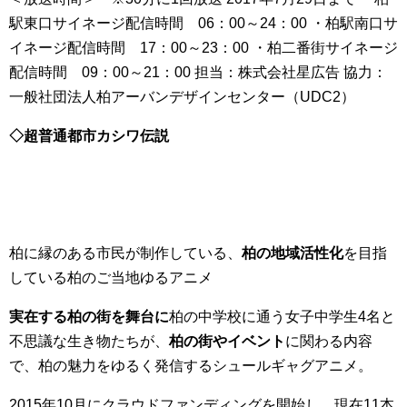
駅東口サイネージ配信時間 06：00～24：00 ・柏駅南口サ
イネージ配信時間 17：00～23：00 ・柏二番街サイネージ
配信時間 09：00～21：00 担当：株式会社星広告 協力：
一般社団法人柏アーバンデザインセンター（UDC2）
◇超普通都市カシワ伝説
柏に縁のある市民が制作している、
柏の地域活性化
を目指
している柏のご当地ゆるアニメ
実在する柏の街を舞台に
柏の中学校に通う女子中学生4名と
不思議な生き物たちが、
柏の街やイベント
に関わる内容
で、柏の魅力をゆるく発信するシュールギャグアニメ。
2015年10月にクラウドファンディングを開始し、現在11本